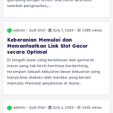
nambah penghasilan,…
admin
Judi Slot
July 7, 2025
1585 views
Keberanian Memulai dan
Memanfaatkan Link Slot Gacor
secara Optimal
Di tengah layar yang berkilauan dan gemuruh
mesin yang tak henti-hentinya berdentang,
tersimpan sebuah kekuatan besar kekuatan yang
hanya bisa diakses oleh mereka yang berani
memulai. Memulai perjalanan di dunia…
admin
Judi Slot
July 1, 2025
1601 views