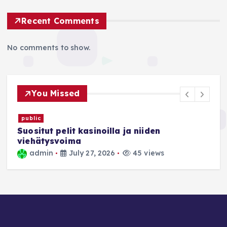
i
Recent Comments
n
No comments to show.
a
t
You Missed
i
public
o
Suositut pelit kasinoilla ja niiden
V
viehätysvoima
j
n
admin
July 27, 2026
45 views