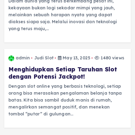
Dalam dunia yang terus berkembang pesat ini,
kekayaan bukan lagi sekadar mimpi yang jauh,
melainkan sebuah harapan nyata yang dapat
diakses siapa saja. Melalui inovasi dan teknologi
yang terus maju,…
admin
Judi Slot
May 13, 2025
1480 views
Menghidupkan Setiap Taruhan Slot
dengan Potensi Jackpot!
Dengan slot online yang berbasis teknologi, setiap
orang bisa merasakan pengalaman belanja tanpa
batas. Kita bisa sambil duduk manis di rumah,
mengalirkan semangat positif, dan menekan
tombol “putar” di gulungan…