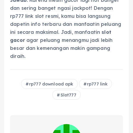
Jawab
: Karena mesin gacor lagi hot banget
dan sering banget ngasi jackpot! Dengan
rp777 link slot resmi, kamu bisa langsung
dapetin info terbaru dan manfaatin peluang
ini secara maksimal. Jadi, manfaatin
slot
gacor
agar peluang menangmu jadi lebih
besar dan kemenangan makin gampang
diraih.
rp777 download apk
rp777 link
Slot777