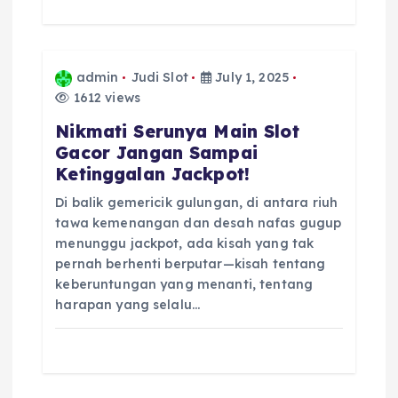
admin
Judi Slot
July 1, 2025
1612 views
Nikmati Serunya Main Slot
Gacor Jangan Sampai
Ketinggalan Jackpot!
Di balik gemericik gulungan, di antara riuh
tawa kemenangan dan desah nafas gugup
menunggu jackpot, ada kisah yang tak
pernah berhenti berputar—kisah tentang
keberuntungan yang menanti, tentang
harapan yang selalu…