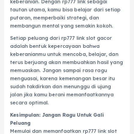
keberanian. Dengan rp777 link sebagai
tautan utama, kamu bisa belajar dari setiap
putaran, memperbaiki strategi, dan
membangun mental yang semakin kokoh.
Setiap peluang dari rp777 link slot gacor
adalah bentuk kepercayaan bahwa
keberanianmu untuk mencoba, belajar, dan
terus berjuang akan membuahkan hasil yang
memuaskan. Jangan sampai rasa ragu
menguasai, karena kemenangan besar itu
sudah takdirkan dan menunggu di ujung
jalan jika kamu berani memanfaatkannya
secara optimal.
Kesimpulan: Jangan Ragu Untuk Gali
Peluang
Memulai dan memanfaatkan rp777 link slot