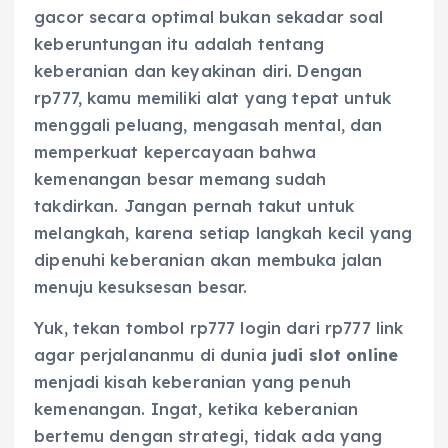
gacor secara optimal bukan sekadar soal
keberuntungan itu adalah tentang
keberanian dan keyakinan diri. Dengan
rp777, kamu memiliki alat yang tepat untuk
menggali peluang, mengasah mental, dan
memperkuat kepercayaan bahwa
kemenangan besar memang sudah
takdirkan. Jangan pernah takut untuk
melangkah, karena setiap langkah kecil yang
dipenuhi keberanian akan membuka jalan
menuju kesuksesan besar.
Yuk, tekan tombol rp777 login dari rp777 link
agar perjalananmu di dunia
judi slot online
menjadi kisah keberanian yang penuh
kemenangan. Ingat, ketika keberanian
bertemu dengan strategi, tidak ada yang