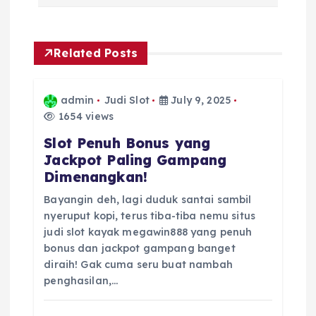
a
v
Related Posts
i
admin
Judi Slot
July 9, 2025
g
1654 views
Slot Penuh Bonus yang
a
Jackpot Paling Gampang
Dimenangkan!
t
Bayangin deh, lagi duduk santai sambil
i
nyeruput kopi, terus tiba-tiba nemu situs
judi slot kayak megawin888 yang penuh
o
bonus dan jackpot gampang banget
diraih! Gak cuma seru buat nambah
penghasilan,…
n