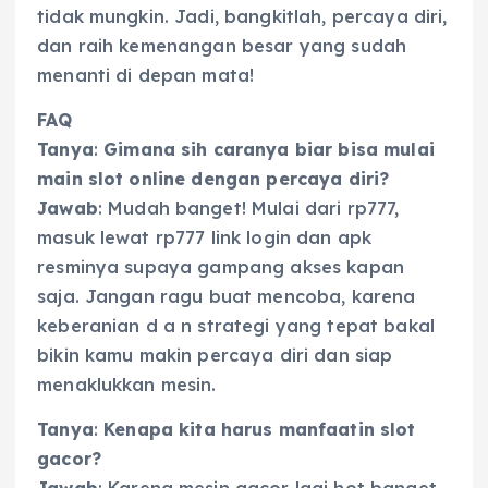
tidak mungkin. Jadi, bangkitlah, percaya diri,
dan raih kemenangan besar yang sudah
menanti di depan mata!
FAQ
Tanya
:
Gimana sih caranya biar bisa mulai
main slot online dengan percaya diri?
Jawab
: Mudah banget! Mulai dari rp777,
masuk lewat rp777 link login dan apk
resminya supaya gampang akses kapan
saja. Jangan ragu buat mencoba, karena
keberanian d a n strategi yang tepat bakal
bikin kamu makin percaya diri dan siap
menaklukkan mesin.
Tanya
:
Kenapa kita harus manfaatin slot
gacor?