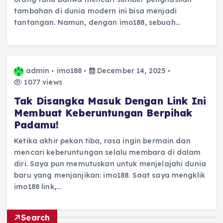
tambahan di dunia modern ini bisa menjadi
tantangan. Namun, dengan imo188, sebuah…
admin
imo188
December 14, 2025
1077 views
Tak Disangka Masuk Dengan Link Ini
Membuat Keberuntungan Berpihak
Padamu!
Ketika akhir pekan tiba, rasa ingin bermain dan
mencari keberuntungan selalu membara di dalam
diri. Saya pun memutuskan untuk menjelajahi dunia
baru yang menjanjikan: imo188. Saat saya mengklik
imo188 link,…
Search